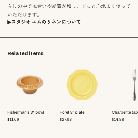
らしの中で風合いや愛着が増し、ずっと心地よく使って
いただけます。
▶︎スタジオ エムのリネンについて
Related items
Fisherman's 3" bowl
Foret 8" plate
Charpente tabl
$
11.69
$
27.63
$
14.88