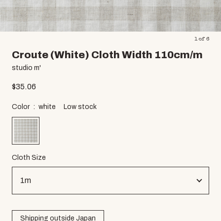
1
of
6
Croute (White) Cloth Width 110cm/m
studio m'
$
35.06
Color
white
Low stock
Cloth Size
Shipping outside Japan