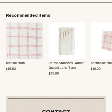
Recommended Items
cantine cloth
Brume Standard Garcon
cantine lunch
Gusset Long Type
$
15.63
$
10.00
$
55.00
CONTACT