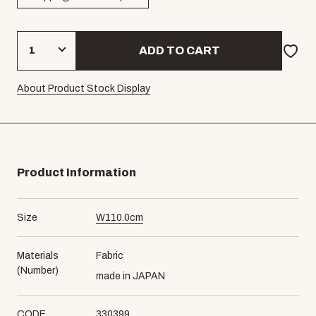
ADD TO CART
About Product Stock Display
Product Information
Size
W
110.0
cm
Materials
Fabric
(Number)
made in JAPAN
CODE
330399