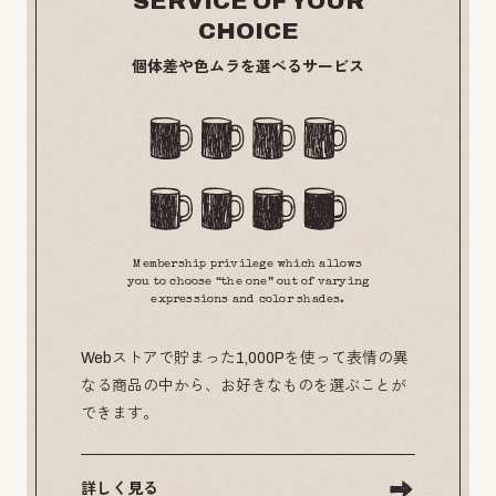
SERVICE OF YOUR
CHOICE
個体差や色ムラを選べるサービス
Membership privilege which allows
you to choose “the one” out of varying
expressions and color shades.
Webストアで貯まった1,000Pを使って表情の異
なる商品の中から、お好きなものを選ぶことが
できます。
詳しく見る