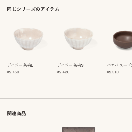
同じシリーズのアイテム
デイジー 茶碗L
デイジー 茶碗S
パエバ スープ
¥
2,750
¥
2,420
¥
2,310
関連商品