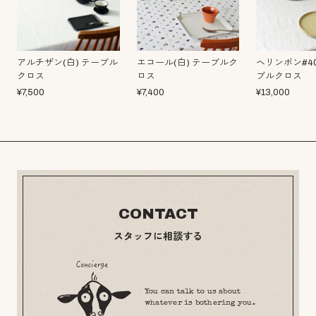
アルチザン(白) テーブル
エコール(白) テーブルク
ヘリンボン#40
クロス
ロス
ブルクロス
¥
7,500
¥
7,400
¥
13,000
CONTACT
スタッフに相談する
You can talk to us about
whatever is bothering you.