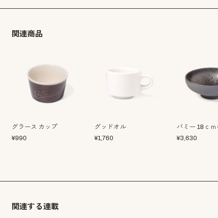
関連商品
グラース カップ
グッドオル
バミー 18ｃ
¥
990
¥
1,760
¥
3,630
関連する連載