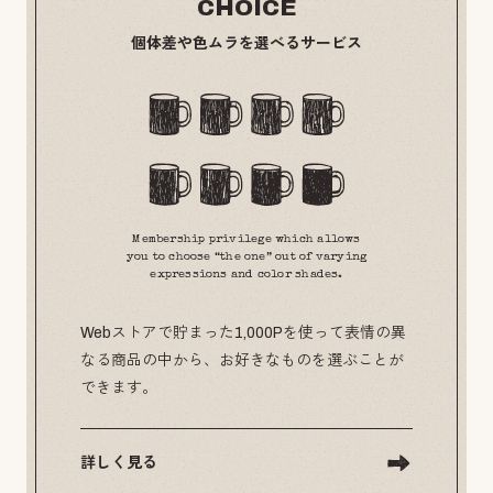
CHOICE
個体差や色ムラを選べるサービス
Membership privilege which allows
you to choose “the one” out of varying
expressions and color shades.
Webストアで貯まった1,000Pを使って表情の異
なる商品の中から、お好きなものを選ぶことが
できます。
詳しく見る