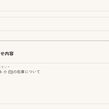
わせ内容
さい *