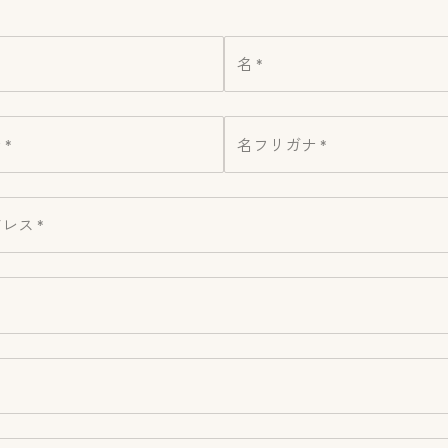
名 *
*
名フリガナ *
レス *