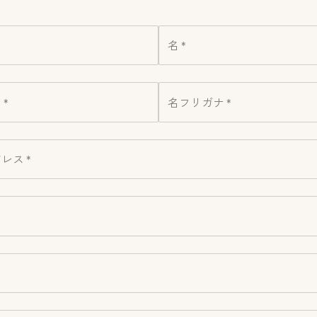
名 *
*
名フリガナ *
レス *