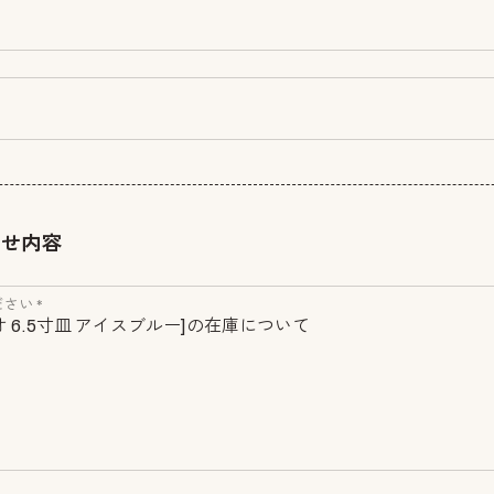
わせ内容
さい *