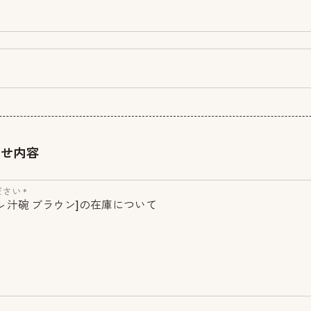
わせ内容
さい *