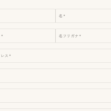
名 *
*
名フリガナ *
レス *