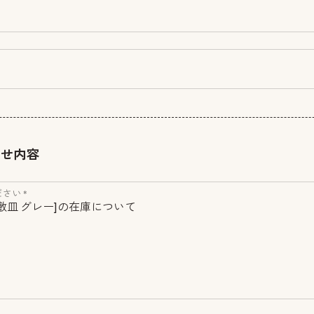
わせ内容
さい *