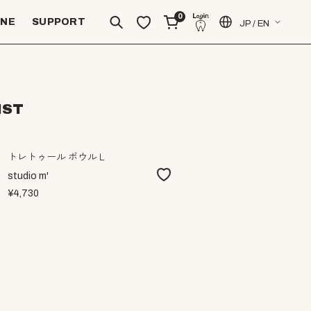
0
INE
SUPPORT
JP / EN
IST
トレトゥール ボウルＬ
studio m'
¥4,730