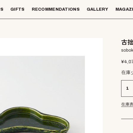
TS
GIFTS
RECOMMENDATIONS
GALLERY
MAGAZ
古拙
sobok
¥
4,0
在庫
在庫