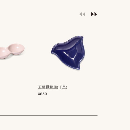
五種縁起皿(千鳥)
グース 薬味皿
¥
850
¥
1,600