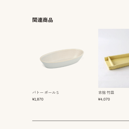
関連商品
バトー ボールＳ
古拙 竹皿
¥
1,870
¥
4,070