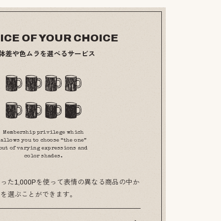
ICE OF YOUR CHOICE
体差や色ムラを選べるサービス
Membership privilege which
allows you to choose “the one”
out of varying expressions and
color shades.
った1,000Pを使って表情の異なる商品の中か
のを選ぶことができます。