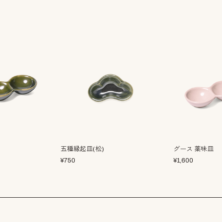
五種縁起皿(松)
グース 薬味皿
¥
750
¥
1,600