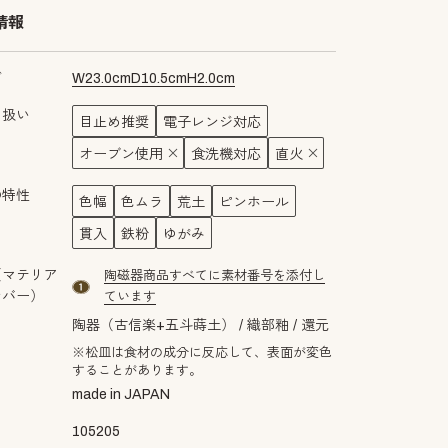
情報
ズ
W
23.0
cm
D
10.5
cm
H
2.0
cm
り扱い
目止め推奨
電子レンジ対応
オーブン使用
食洗機対応
直火
の特性
色幅
色ムラ
荒土
ピンホール
貫入
鉄粉
ゆがみ
（マテリア
陶磁器商品すべてに素材番号を添付し
material number1
ンバー）
ています
陶器（古信楽+五斗蒔土）
織部釉
還元
※松皿は食材の成分に反応して、表面が変色
することがあります。
made in JAPAN
105205