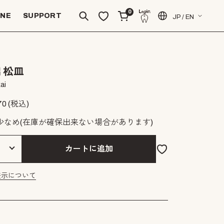
0
INE
SUPPORT
JP / EN
 松皿
ai
70
(税込)
少なめ
(在庫が確保出来ない場合があります)
カートに追加
表示について