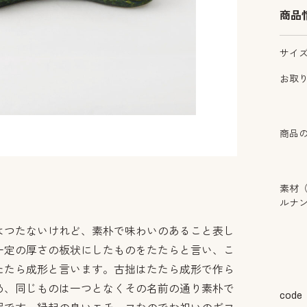
商品
サイ
お取
商品
素材
ルナ
はつたないけれど、素朴で味わいのあること表し
一定の厚さの板状にしたものをたたらと言い、こ
たたら成形と言います。古拙はたたら成形で作ら
め、同じものは一つとなくその名前の通り素朴で
code