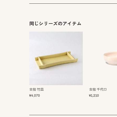
同じシリーズのアイテム
古拙 竹皿
古拙 千代口
¥
4,070
¥
1,210