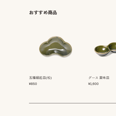
おすすめ商品
五種縁起皿(松)
グース 薬味皿
¥
850
¥
1,600