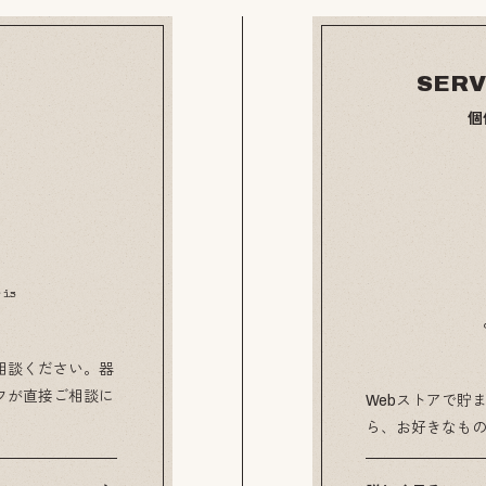
SERV
個
 is
相談ください。器
フが直接ご相談に
Webストアで貯ま
ら、お好きなも