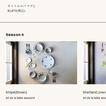
キャトルルパ マグ L
¥1,870(税込)
Season 4
Stripe(Brown)
Shetland Linen
art de la table season4
art de la table se