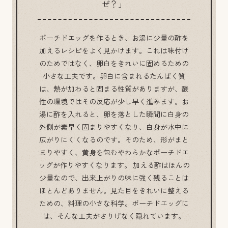
ぜ？」
ポーチドエッグを作るとき、お湯に少量の酢を
加えるレシピをよく見かけます。これは味付け
のためではなく、卵白をきれいに固めるための
小さな工夫です。卵白に含まれるたんぱく質
は、熱が加わると固まる性質がありますが、酸
性の環境ではその反応が少し早く進みます。お
湯に酢を入れると、卵を落とした瞬間に白身の
外側が素早く固まりやすくなり、白身が水中に
広がりにくくなるのです。そのため、形がまと
まりやすく、黄身を包むやわらかなポーチドエ
ッグが作りやすくなります。 加える酢はほんの
少量なので、出来上がりの味に強く残ることは
ほとんどありません。見た目をきれいに整える
ための、料理の小さな科学。ポーチドエッグに
は、そんな工夫がさりげなく隠れています。