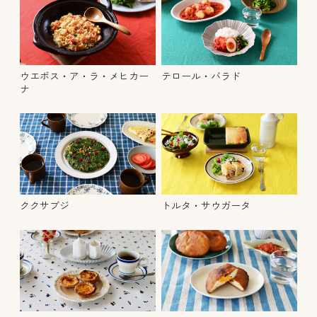
ウエボス・ア・ラ・メヒカー
テロール・バラド
ナ
ククサブジ
トルタ・サウガータ