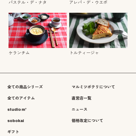
パステル・デ・ナタ
アレパ・デ・ウエボ
トルティージャ
ケランチム
全ての商品シリーズ
マルミツポテリについて
全てのアイテム
直営店一覧
studio m'
ニュース
sobokai
価格改定について
ギフト