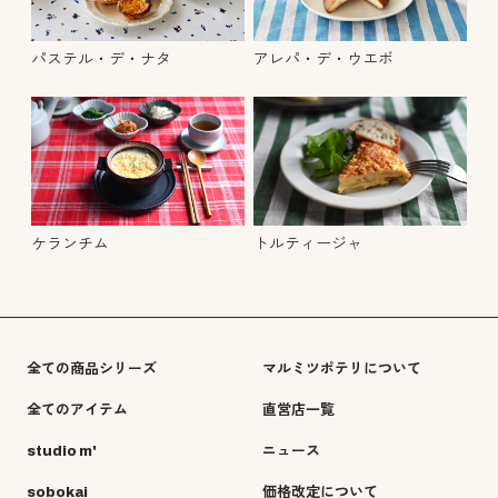
パステル・デ・ナタ
アレパ・デ・ウエボ
トルティージャ
ケランチム
全ての商品シリーズ
マルミツポテリについて
全てのアイテム
直営店一覧
studio m'
ニュース
sobokai
価格改定について