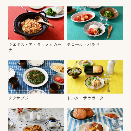
ウエボス・ア・ラ・メヒカー
テロール・バラド
ナ
ククサブジ
トルタ・サウガータ