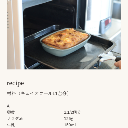
recipe
材料（キュイオフールL1台分）
A
卵黄
1.1/2個分
サラダ油
125g
牛乳
150ｍl