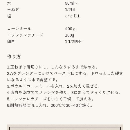
水
50ml〜
玉ねぎ
1/2個
塩
小さじ1
コーンミール
400ｇ
モッツァレラチーズ
100g
卵白
1.1/2個分
作り方
1.玉ねぎは薄切りにし、しんなりするまで炒める。
2.Aをブレンダーにかけてペースト状にする。ドロっとした硬さ
になるように水で調整する。
3.ボウルにコーンミールを入れ、2を加えて混ぜる。
4.卵白を泡立ててメレンゲを作り、3に加えてさっくり混ぜる。
5.モッツァレラチーズを小さく千切って加える。
6.耐熱容器に流し入れ、200℃で30−40分焼く。