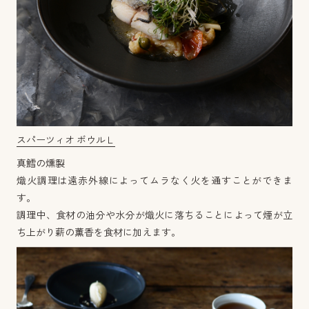
スパーツィオ ボウルＬ
真鱈の燻製
熾火調理は遠赤外線によってムラなく火を通すことができま
す。
調理中、食材の油分や水分が熾火に落ちることによって煙が立
ち上がり薪の薫香を食材に加えます。