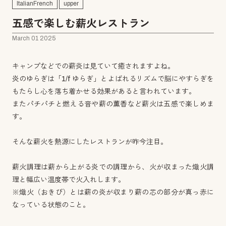
ItalianFrench
upper
五感で楽しむ薪火レストラン
March 01 2025
キャンプなどでの薪炎は見ていて癒されますよね。
炎のゆらぎは「1/f ゆらぎ」とよばれるリズムで脳にやすらぎを
もたらし心を落ち着かせる効果があると言われています。
またパチパチと燃える音や薪の薫香など薪火は五感で楽しめま
す。
そんな薪火を熱源にしたレストランが昨今注目。
薪火調理は薪から上がる炎での調理から、火が収まった熾火調
理と幅広い温度帯で火入れします。
※熾火（おきび）とは薪の炎が収まり薪の芯の部分が真っ赤に
なっている状態のこと。