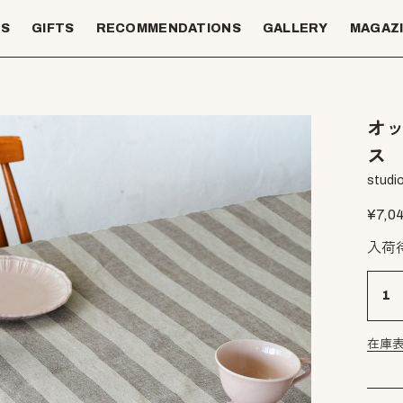
TS
GIFTS
RECOMMENDATIONS
GALLERY
MAGAZ
オッ
ス
studio
¥
7,0
入荷
在庫