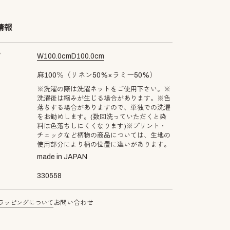
情報
ズ
W
100.0
cm
D
100.0
cm
麻100％（リネン50%×ラミー50%）
※洗濯の際は洗濯ネットをご使用下さい。※
洗濯後は縮みが生じる場合があります。※色
落ちする場合がありますので、単独での洗濯
をお勧めします。(数回洗っていただくと染
料は色落ちしにくくなります)※プリント・
チェックなど柄物の商品については、生地の
使用部分により柄の位置に違いがあります。
made in JAPAN
330558
ラッピングについて
お問い合わせ