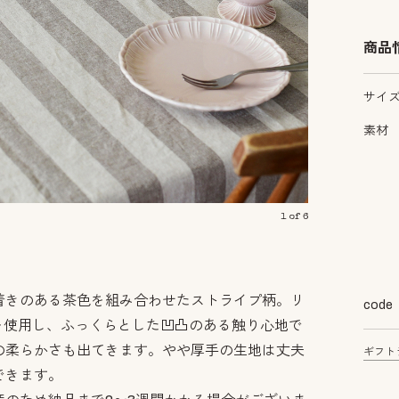
商品
サイ
素材
1
of
6
着きのある茶色を組み合わせたストライプ柄。リ
code
糸を使用し、ふっくらとした凹凸のある触り心地で
の柔らかさも出てきます。やや厚手の生地は丈夫
ギフト
できます。