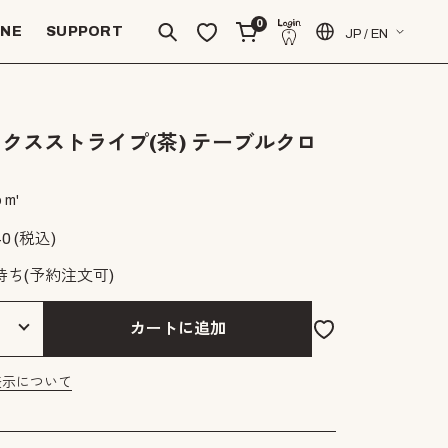
0
INE
SUPPORT
JP / EN
クスストライプ(茶) テーブルクロ
 m'
40
(税込)
待ち(予約注文可)
カートに追加
表示について