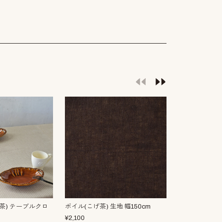
茶) テーブルクロ
ボイル(こげ茶) 生地 幅150cm
シェットラン
げ茶 ）生地 幅1
¥
2,100