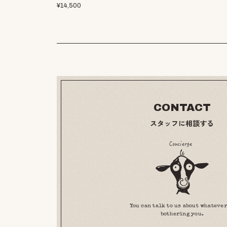
¥
14,500
CONTACT
スタッフに相談する
You can talk to us about whatever
bothering you.