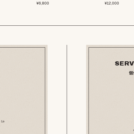
¥
6,800
¥
12,000
SERV
個
 is