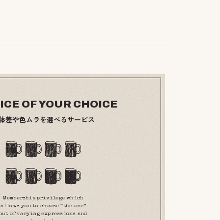
¥
6,000
ICE OF YOUR CHOICE
体差や色ムラを選べるサービス
Membership privilege which
allows you to choose “the one”
out of varying expressions and