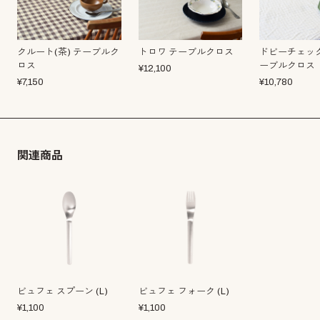
クルート(茶) テーブルク
トロワ テーブルクロス
ドビーチェック
ロス
ーブルクロス
¥
12,100
¥
7,150
¥
10,780
関連商品
ビュフェ スプーン (L)
ビュフェ フォーク (L)
¥
1,100
¥
1,100