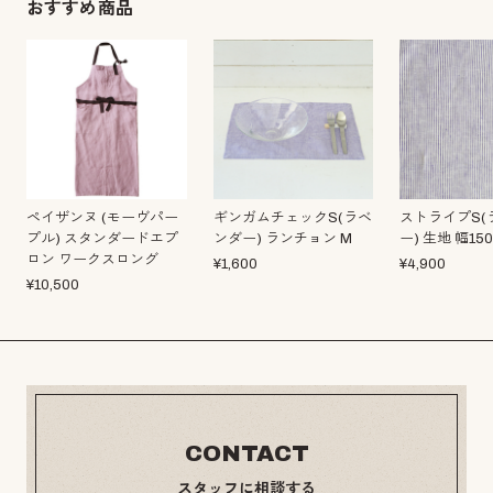
おすすめ商品
ペイザンヌ (モーヴパー
ギンガムチェックS(ラベ
ストライプS(
プル) スタンダードエプ
ンダー) ランチョン M
ー) 生地 幅15
ロン ワークスロング
¥
1,600
¥
4,900
¥
10,500
CONTACT
スタッフに相談する