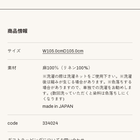
商品情報
サイズ
W
105.0
cm
D
105.0
cm
素材
麻100％（リネン100%）
※洗濯の際は洗濯ネットをご使用下さい。※洗濯
後は縮みが生じる場合があります。※色落ちする
場合がありますので、単独での洗濯をお勧めしま
す。(数回洗っていただくと染料は色落ちしにく
くなります)
made in JAPAN
code
334024