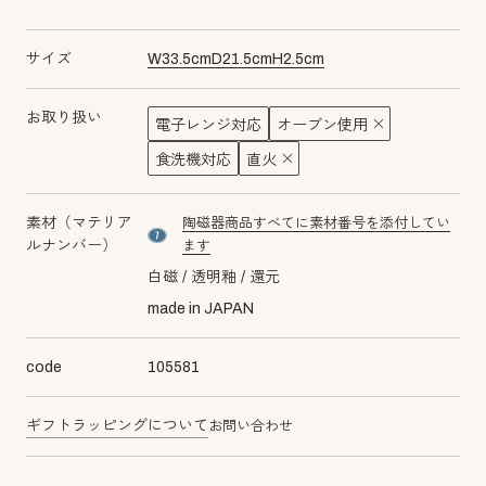
サイズ
W
33.5
cm
D
21.5
cm
H
2.5
cm
お取り扱い
電子レンジ対応
オーブン使用
食洗機対応
直火
素材（マテリア
陶磁器商品すべてに素材番号を添付してい
material number7
ルナンバー）
ます
白磁
透明釉
還元
made in JAPAN
code
105581
ギフトラッピングについて
お問い合わせ