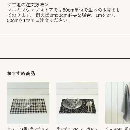
＜生地の注文方法＞
マルミツウェブストアでは50cm単位で生地の販売をし
ております。 例えば2m50cm必要な場合、1mを2つ、
50cmを1つでご注文ください。
おすすめ商品
クルート(黒) ランチョン
ランチョンM マーガレッ
クロス500 