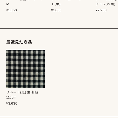
M
ト(黒)
チェック(黒)
¥
1,350
¥
1,600
¥
2,200
最近見た商品
クルート(黒) 生地 幅
110cm
¥
3,630