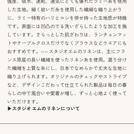
強度、吸水、速乾、通気にとても優れたラミー糸を使用
した生地。細く紡いだ糸を使用した繊細な織り上がり
に、ラミー特有のハリとコシを併せ持った生地感が特徴
です。表面には凹凸のでる洗いざらしたような加工を施
しています。さらっとした肌ざわりは、ランチョンマッ
トやテーブルクロスだけでなくブラウスなどウエアにも
おすすめです。---- スタジオエムのリネンは、主にフラ
ンス原産の長い繊維を使ったリネン糸を使用。選り分け
た繊維を上質な糸にし、日本でなめらかで丈夫な生地に
織り上げられます。オリジナルのチェックやストライプ
など、デザインこだわって仕立てられた製品は毎日の暮
らしの中で風合いや愛着が増し、ずっと心地よく使って
いただけます。
▶︎スタジオ エムのリネンについて