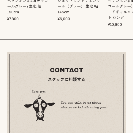
ヘリンボン♯40(チャコ
シェットランドリネンウ
ヘリンボン♯4
ールグレー) 生地 幅
ール（グレー） 生地 幅
コールグレー
150cm
145cm
ードギャルソン
ト ロング
¥
7,800
¥
6,000
¥
10,800
CONTACT
スタッフに相談する
You can talk to us about
whatever is bothering you.