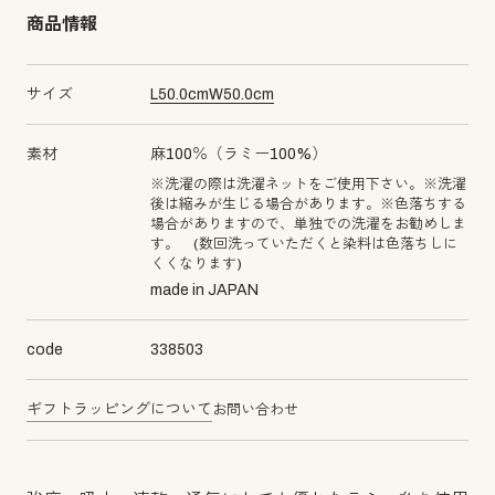
商品情報
サイズ
L
50.0
cm
W
50.0
cm
素材
麻100％（ラミー100%）
※洗濯の際は洗濯ネットをご使用下さい。※洗濯
後は縮みが生じる場合があります。※色落ちする
場合がありますので、単独での洗濯をお勧めしま
す。 (数回洗っていただくと染料は色落ちしに
くくなります)
made in JAPAN
code
338503
ギフトラッピングについて
お問い合わせ