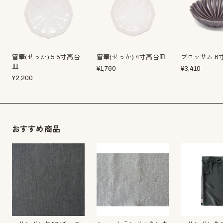
雪華(せっか) 5.5寸高台
雪華(せっか) 4寸高台皿
ブロッサム 6
皿
¥
1,760
¥
3,410
¥
2,200
おすすめ商品