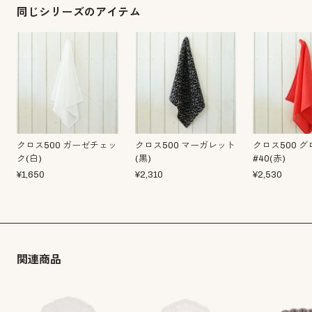
同じシリーズのアイテム
クロス500 ガーゼチェッ
クロス500 マーガレット
クロス500 
ク(白)
(黒)
#40(赤)
¥
1,650
¥
2,310
¥
2,530
関連商品