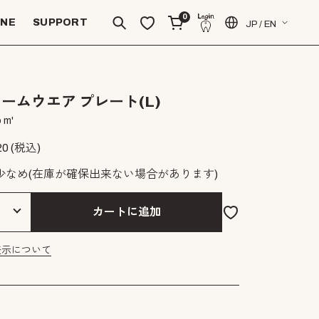
0
INE
SUPPORT
JP / EN
ームウエア プレート(L)
 m'
20
(税込)
少なめ
(在庫が確保出来ない場合があります)
カートに追加
表示について