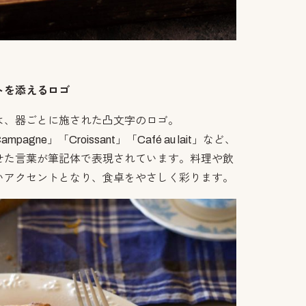
トを添えるロゴ
は、器ごとに施された凸文字のロゴ。
ne」「Croissant」「Café au lait」など、
せた言葉が筆記体で表現されています。料理や飲
いアクセントとなり、食卓をやさしく彩ります。