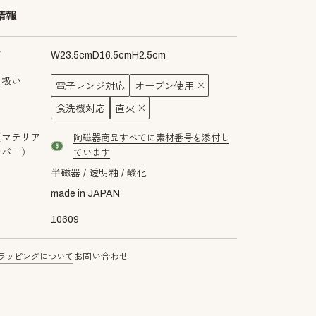
情報
ズ
W
23.5
cm
D
16.5
cm
H
2.5
cm
り扱い
電子レンジ対応
オーブン使用
食洗機対応
直火
（マテリア
陶磁器商品すべてに素材番号を添付し
material number5
ンバー）
ています
半磁器
透明釉
酸化
made in JAPAN
10609
ラッピングについて
お問い合わせ