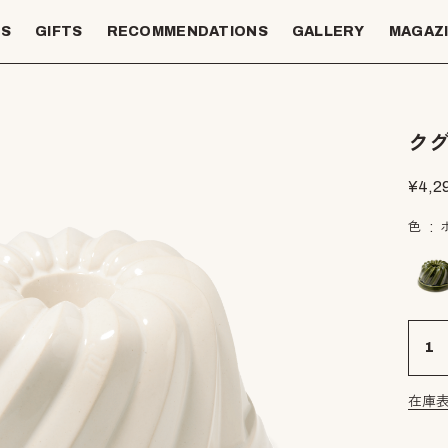
TS
GIFTS
RECOMMENDATIONS
GALLERY
MAGAZ
クグ
¥
4,2
色
在庫