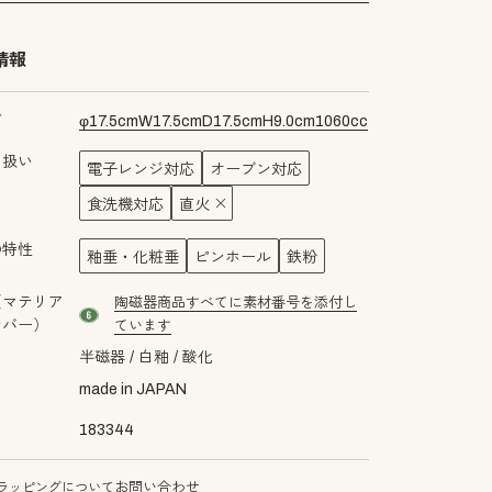
情報
ズ
φ
17.5
cm
W
17.5
cm
D
17.5
cm
H
9.0
cm
1060
cc
り扱い
電子レンジ対応
オーブン対応
食洗機対応
直火
の特性
釉垂・化粧垂
ピンホール
鉄粉
（マテリア
陶磁器商品すべてに素材番号を添付し
material number6
ンバー）
ています
半磁器
白釉
酸化
made in JAPAN
183344
ラッピングについて
お問い合わせ