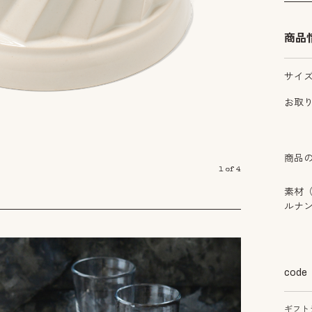
商品
サイ
お取
商品
1
of
4
素材
ルナ
code
ギフト