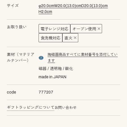
サイズ
φ
20.0
cm
W
20.0
(
13.0
)cm
D
20.0
(
13.0
)cm
H
2.0
cm
お取り扱い
電子レンジ対応
オーブン使用
食洗機対応
直火
素材（マテリア
陶磁器商品すべてに素材番号を添付してい
material number7
ルナンバー）
ます
磁器
透明釉
酸化
made in JAPAN
code
777207
ギフトラッピングについて
お問い合わせ