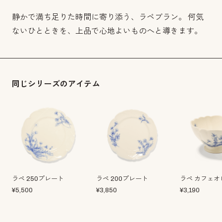
静かで満ち足りた時間に寄り添う、ラペブラン。 何気
ないひとときを、上品で心地よいものへと導きます。
同じシリーズのアイテム
ラペ 250プレート
ラペ 200プレート
ラペ カフェオ
¥
5,500
¥
3,850
¥
3,190