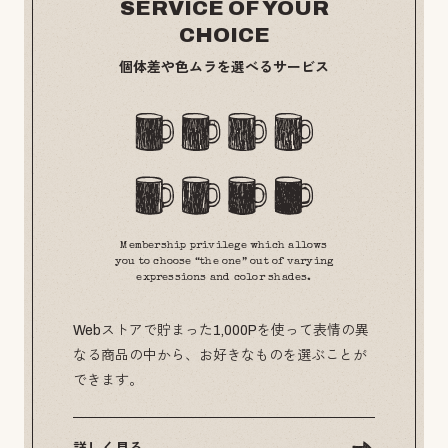
SERVICE OF YOUR
CHOICE
個体差や色ムラを選べるサービス
Membership privilege which allows
you to choose “the one” out of varying
expressions and color shades.
Webストアで貯まった1,000Pを使って表情の異
なる商品の中から、お好きなものを選ぶことが
できます。