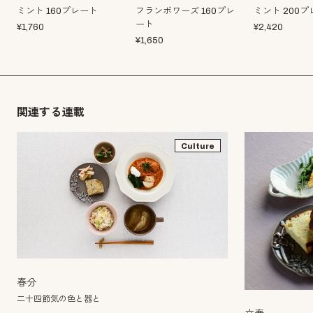
ミント 160プレート
フランボワーズ 160プレ
ミント 200
ート
¥
1,760
¥
2,420
¥
1,650
関連する連載
Culture
春分
二十四節気の色と器と