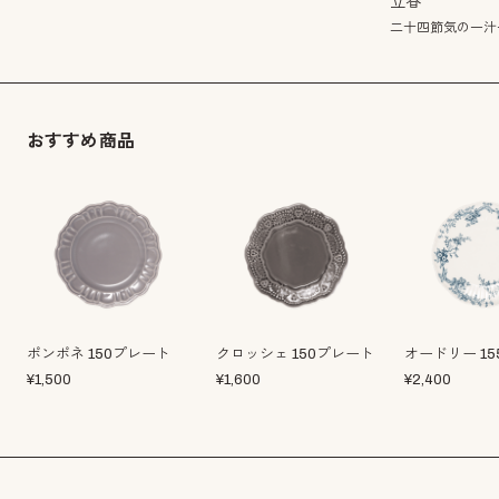
立春
二十四節気の一汁
おすすめ商品
ポンポネ 150プレート
クロッシェ 150プレート
オードリー 1
¥
1,500
¥
1,600
¥
2,400