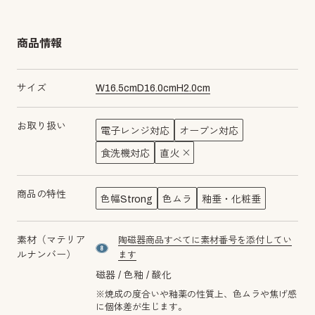
商品情報
サイズ
W
16.5
cm
D
16.0
cm
H
2.0
cm
お取り扱い
電子レンジ対応
オーブン対応
食洗機対応
直火
商品の特性
色幅Strong
色ムラ
釉垂・化粧垂
素材（マテリア
陶磁器商品すべてに素材番号を添付してい
material number8
ルナンバー）
ます
磁器
色釉
酸化
※焼成の度合いや釉薬の性質上、色ムラや焦げ感
に個体差が生じます。