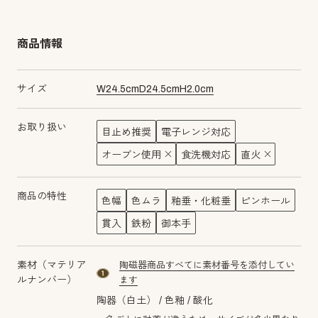
商品情報
サイズ
W
24.5
cm
D
24.5
cm
H
2.0
cm
お取り扱い
目止め推奨
電子レンジ対応
オーブン使用
食洗機対応
直火
商品の特性
色幅
色ムラ
釉垂・化粧垂
ピンホール
貫入
鉄粉
御本手
素材（マテリア
陶磁器商品すべてに素材番号を添付してい
material number1
ルナンバー）
ます
陶器（白土）
色釉
酸化