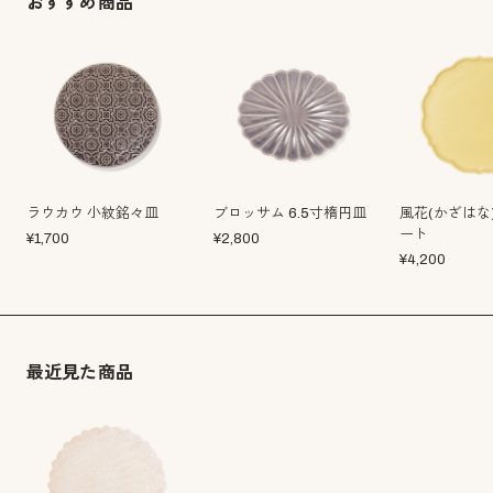
おすすめ商品
ラウカウ 小紋銘々皿
ブロッサム 6.5寸楕円皿
風花(かざはな)
ート
¥
1,700
¥
2,800
¥
4,200
最近見た商品