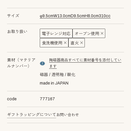
サイズ
φ
9.5
cm
W
13.0
cm
D
9.5
cm
H
8.0
cm
310
cc
お取り扱い
電子レンジ対応
オーブン使用
食洗機使用
直火
素材（マテリア
陶磁器商品すべてに素材番号を添付してい
material number7
ルナンバー）
ます
磁器
透明釉
酸化
made in JAPAN
code
777167
ギフトラッピングについて
お問い合わせ