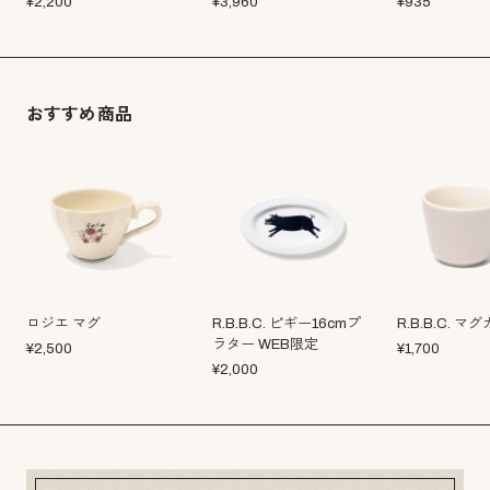
¥
2,200
¥
3,960
¥
935
おすすめ商品
ロジエ マグ
R.B.B.C. ピギー16cmプ
R.B.B.C. マ
ラター WEB限定
¥
2,500
¥
1,700
¥
2,000