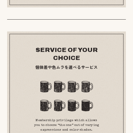
SERVICE OF YOUR
CHOICE
個体差や色ムラを選べるサービス
Membership privilege which allows
you to choose “the one” out of varying
expressions and color shades.