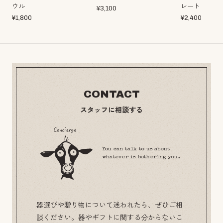
ウル
レート
¥
3,100
¥
1,800
¥
2,400
CONTACT
スタッフに相談する
You can talk to us about
whatever is bothering you.
器選びや贈り物について迷われたら、ぜひご相
談ください。器やギフトに関する分からないこ