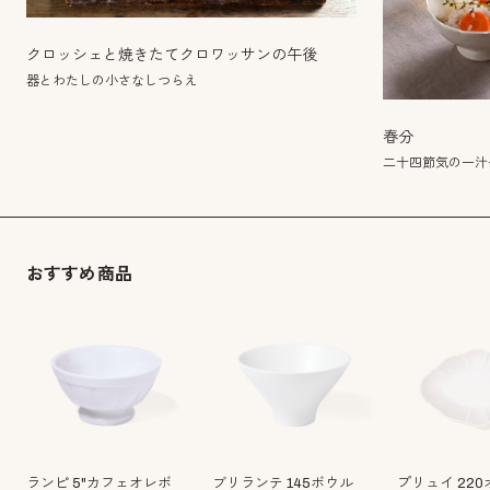
クロッシェと焼きたてクロワッサンの午後
器とわたしの小さなしつらえ
春分
二十四節気の一汁
おすすめ商品
ランピ 5"カフェオレボ
ブリランテ 145ボウル
プリュイ 22