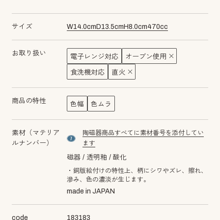
サイズ
W
14.0
cm
D
13.5
cm
H
8.0
cm
470
cc
お取り扱い
電子レンジ対応
オーブン使用
食洗機対応
直火
商品の特性
色幅
色ムラ
素材（マテリア
陶磁器商品すべてに素材番号を添付してい
material number7
ルナンバー）
ます
磁器
透明釉
酸化
・銅版絵付けの特性上、柄にシワやズレ、擦れ、
滲み、色の濃淡が生じます。
made in JAPAN
code
183183