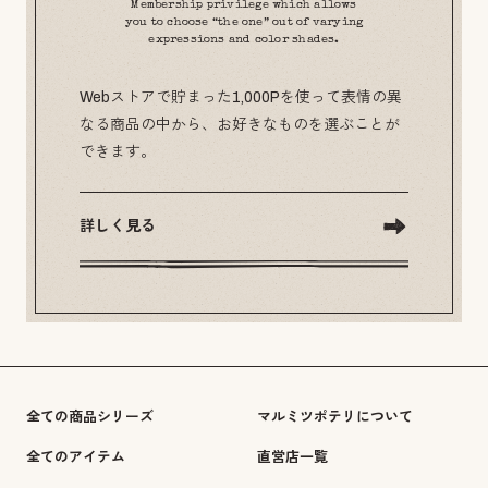
Membership privilege which allows
you to choose “the one” out of varying
expressions and color shades.
Webストアで貯まった1,000Pを使って表情の異
なる商品の中から、お好きなものを選ぶことが
できます。
詳しく見る
全ての商品シリーズ
マルミツポテリについて
全てのアイテム
直営店一覧