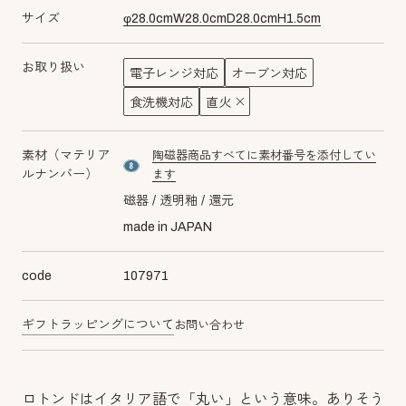
サイズ
φ
28.0
cm
W
28.0
cm
D
28.0
cm
H
1.5
cm
お取り扱い
電子レンジ対応
オーブン対応
食洗機対応
直火
素材（マテリア
陶磁器商品すべてに素材番号を添付してい
material number8
ルナンバー）
ます
磁器
透明釉
還元
made in JAPAN
code
107971
ギフトラッピングについて
お問い合わせ
ロトンドはイタリア語で「丸い」という意味。ありそう