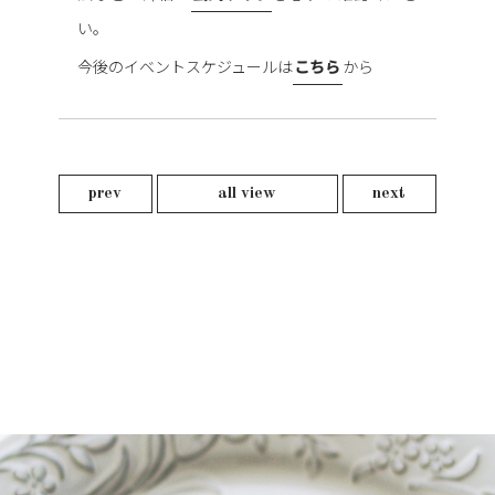
い。
今後のイベントスケジュールは
こちら
から
prev
all view
next