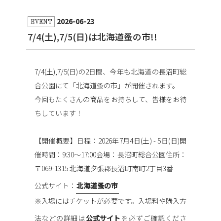
2026-06-23
EVENT
7/4(土),7/5(日)は北海道蚤の市!!
7/4(土),7/5(日)の2日間、今年も北海道の長沼町総
合公園にて「北海道蚤の市」が開催されます。
今回もたくさんの商品をお持ちして、皆様をお待
ちしています！
【開催概要】
日程：2026年7月4日(土) - 5日(日)
開
催時間：9:30〜17:00
会場：長沼町総合公園
住所：
〒069-1315 北海道夕張郡長沼町南町2丁目3番
公式サイト：
北海道蚤の市
※入場にはチケットが必要です。
入場料や購入方
法などの詳細は
公式サイト
を必ずご確認くださ