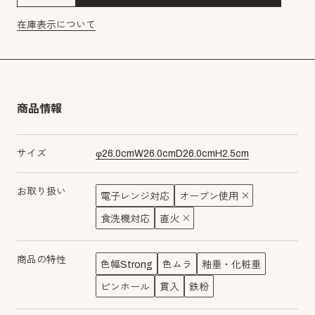
在庫表示について
商品情報
サイズ
φ
26.0
cm
W
26.0
cm
D
26.0
cm
H
2.5
cm
お取り扱い
電子レンジ対応
オーブン使用
食洗機対応
直火
商品の特性
色幅Strong
色ムラ
釉垂・化粧垂
ピンホール
貫入
鉄粉