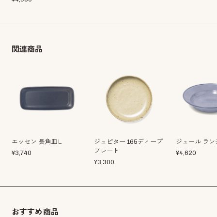
関連商品
エッセン 長角皿Ｌ
ジュピター 165ディープ
ジュール ラン
プレート
¥
3,740
¥
4,620
¥
3,300
おすすめ商品