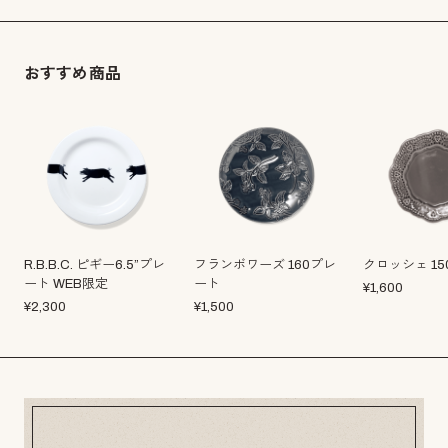
おすすめ商品
R.B.B.C. ピギー6.5”プレ
フランボワーズ 160プレ
クロッシェ 1
ート WEB限定
ート
¥
1,600
¥
2,300
¥
1,500