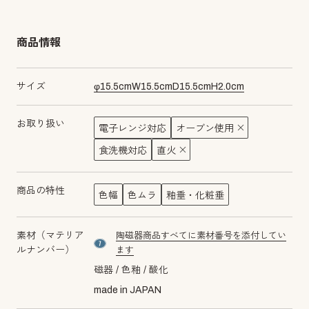
商品情報
サイズ
φ
15.5
cm
W
15.5
cm
D
15.5
cm
H
2.0
cm
お取り扱い
電子レンジ対応
オーブン使用
食洗機対応
直火
商品の特性
色幅
色ムラ
釉垂・化粧垂
素材（マテリア
陶磁器商品すべてに素材番号を添付してい
material number7
ルナンバー）
ます
磁器
色釉
酸化
made in JAPAN