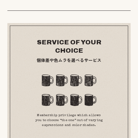
SERVICE OF YOUR
CHOICE
個体差や色ムラを選べるサービス
Membership privilege which allows
you to choose “the one” out of varying
expressions and color shades.