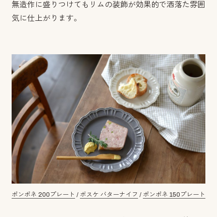
無造作に盛りつけてもリムの装飾が効果的で洒落た雰囲
気に仕上がります。
ポンポネ 200プレート
/
ボスケ バターナイフ
/
ポンポネ 150プレート