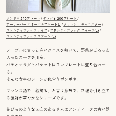
ポンポネ 240プレート
/
ポンポネ 200プレート
/
アーリーバード オーバルプレートＬ
/
クリュシュ キャニスター
/
フリシティブラック ナイフ
/
フリシティブラック フォーク(L)
/
フリシティブラック スプーン (L)
テーブルにさっと白いクロスを敷いて、野菜がごろっと
入ったスープを用意。
パテとサラダとバケットはワンプレートに盛り合わせ
る。
そんな食事のシーンが似合うポンポネ。
フランス語で「着飾る」と言う意味で、料理を引き立て
る装飾が華やかなシリーズです。
花びらのような凹凸のあるリムはアンティークの古い器