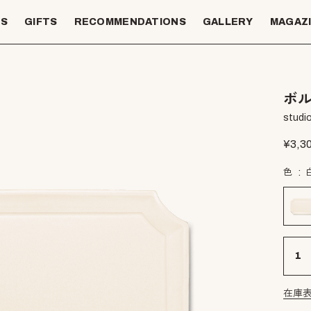
TS
GIFTS
RECOMMENDATIONS
GALLERY
MAGAZ
ボル
studio
¥
3,3
色
在庫