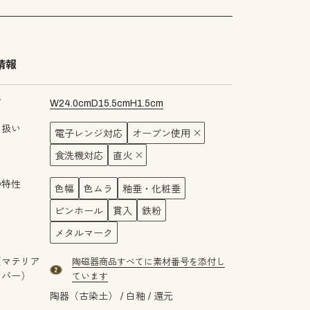
情報
ズ
W
24.0
cm
D
15.5
cm
H
1.5
cm
り扱い
電子レンジ対応
オーブン使用
食洗機対応
直火
の特性
色幅
色ムラ
釉垂・化粧垂
ピンホール
貫入
鉄粉
メタルマーク
（マテリア
陶磁器商品すべてに素材番号を添付し
material number2
ンバー）
ています
陶器（古染土）
白釉
還元