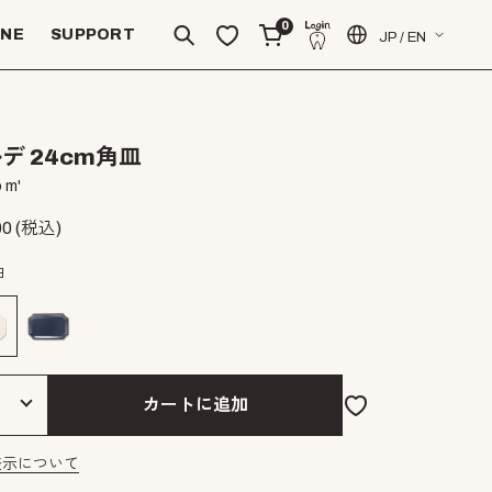
0
INE
SUPPORT
JP / EN
デ 24cm角皿
 m'
00
(税込)
白
カートに追加
表示について