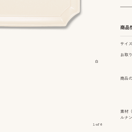
商品
サイ
お取
白
商品
素材
ルナ
1
of
6