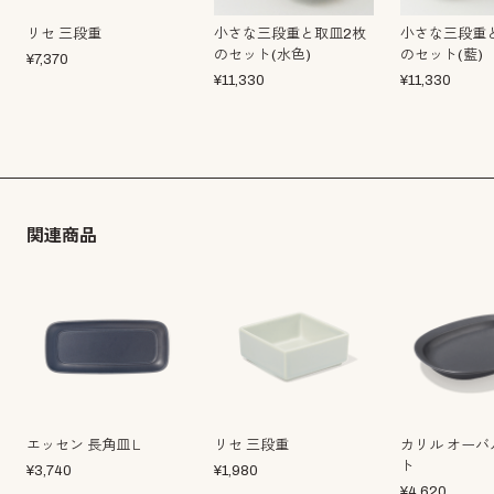
リセ 三段重
小さな三段重と取皿2枚
小さな三段重
のセット(水色)
のセット(藍)
¥
7,370
¥
11,330
¥
11,330
関連商品
エッセン 長角皿Ｌ
リセ 三段重
カリル オーバ
ト
¥
3,740
¥
1,980
¥
4,620