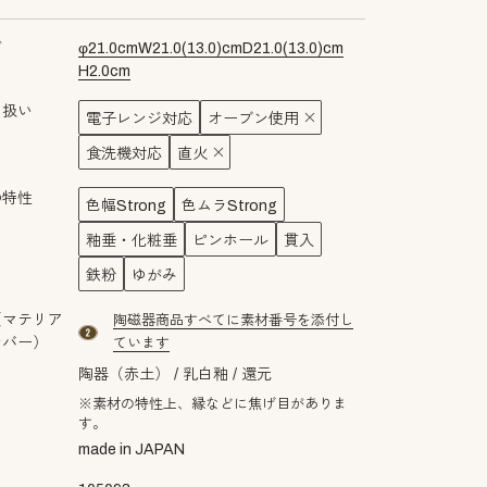
ズ
φ
21.0
cm
W
21.0
(
13.0
)cm
D
21.0
(
13.0
)cm
H
2.0
cm
り扱い
電子レンジ対応
オーブン使用
食洗機対応
直火
の特性
色幅Strong
色ムラStrong
釉垂・化粧垂
ピンホール
貫入
鉄粉
ゆがみ
（マテリア
陶磁器商品すべてに素材番号を添付し
material number2
ンバー）
ています
陶器（赤土）
乳白釉
還元
※素材の特性上、縁などに焦げ目がありま
す。
made in JAPAN