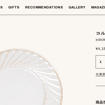
TS
GIFTS
RECOMMENDATIONS
GALLERY
MAGAZ
コル
sobok
¥
4,1
在庫
商品