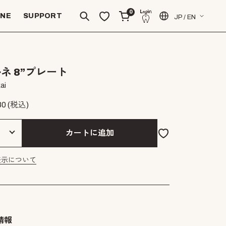
0
INE
SUPPORT
JP / EN
ネ 8”プレート
ai
80
(税込)
カートに追加
表示について
情報