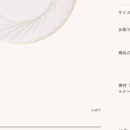
サイ
お取
商品
素材
ルナ
1
of
7