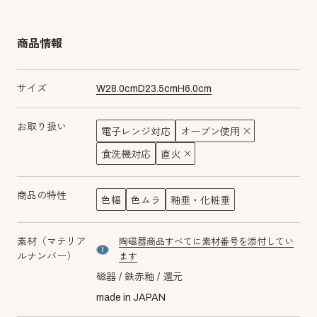
商品情報
サイズ
W
28.0
cm
D
23.5
cm
H
6.0
cm
お取り扱い
電子レンジ対応
オーブン使用
食洗機対応
直火
商品の特性
色幅
色ムラ
釉垂・化粧垂
素材（マテリア
陶磁器商品すべてに素材番号を添付してい
material number7
ルナンバー）
ます
磁器
鉄赤釉
還元
made in JAPAN