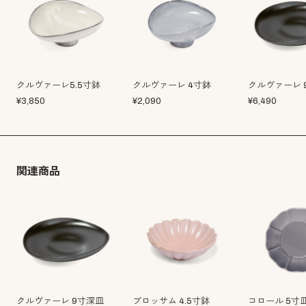
クルヴァーレ5.5寸鉢
クルヴァーレ 4寸鉢
クルヴァーレ 
¥
3,850
¥
2,090
¥
6,490
関連商品
クルヴァーレ 9寸深皿
ブロッサム 4.5寸鉢
コロール 5寸