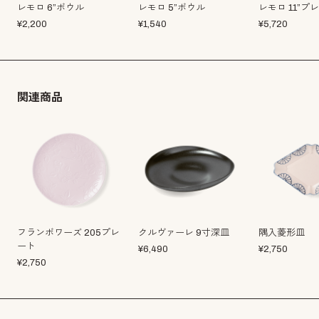
レモロ 6”ボウル
レモロ 5”ボウル
レモロ 11”プ
¥
2,200
¥
1,540
¥
5,720
関連商品
フランボワーズ 205プレ
クルヴァーレ 9寸深皿
隅入菱形皿
ート
¥
6,490
¥
2,750
¥
2,750