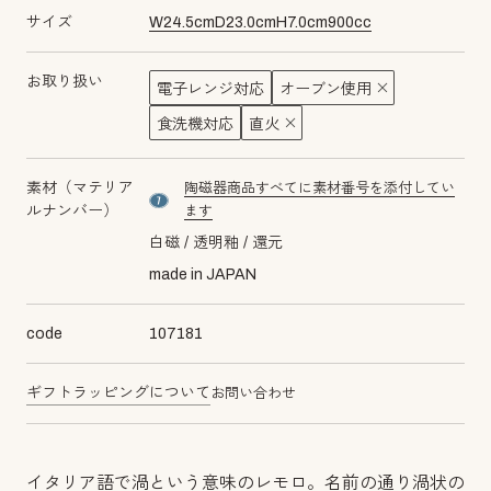
サイズ
W
24.5
cm
D
23.0
cm
H
7.0
cm
900
cc
お取り扱い
電子レンジ対応
オーブン使用
食洗機対応
直火
素材（マテリア
陶磁器商品すべてに素材番号を添付してい
material number7
ルナンバー）
ます
白磁
透明釉
還元
made in JAPAN
code
107181
ギフトラッピングについて
お問い合わせ
イタリア語で渦という意味のレモロ。名前の通り渦状の