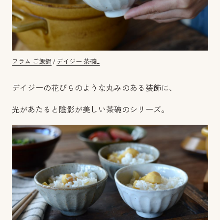
フラム ご飯鍋
/
デイジー 茶碗L
デイジーの花びらのような丸みのある装飾に、
光があたると陰影が美しい茶碗のシリーズ。