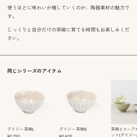
使うほどに味わいが増していくのが、陶器素材の魅力で
す。
じっくりと自分だけの茶碗に育てる時間もお楽しみくだ
さい。
同じシリーズのアイテム
デイジー 茶碗L
デイジー 茶碗S
茶碗とスープ
ット(デイジー
¥
2,750
¥
2,420