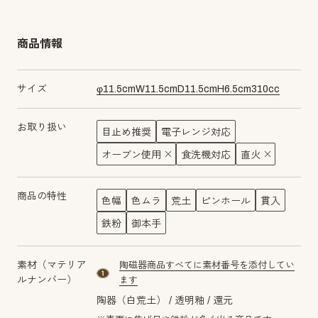
商品情報
サイズ
φ
11.5
cm
W
11.5
cm
D
11.5
cm
H
6.5
cm
310
cc
お取り扱い
目止め推奨
電子レンジ対応
オーブン使用
食洗機対応
直火
商品の特性
色幅
色ムラ
荒土
ピンホール
貫入
鉄粉
御本手
素材（マテリア
陶磁器商品すべてに素材番号を添付してい
material number1
ルナンバー）
ます
陶器（白荒土）
透明釉
還元