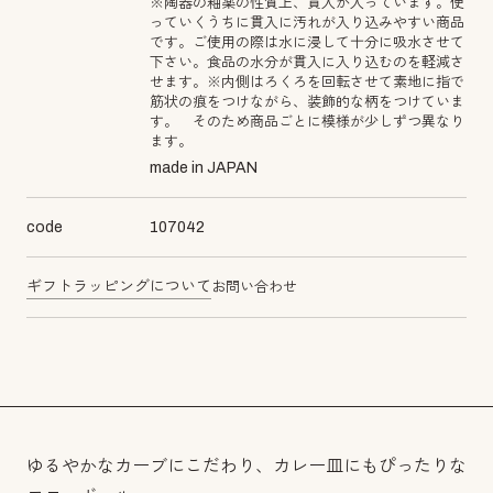
※陶器の釉薬の性質上、貫入が入っています。使
っていくうちに貫入に汚れが入り込みやすい商品
です。ご使用の際は水に浸して十分に吸水させて
下さい。食品の水分が貫入に入り込むのを軽減さ
せます。※内側はろくろを回転させて素地に指で
筋状の痕をつけながら、装飾的な柄をつけていま
す。 そのため商品ごとに模様が少しずつ異なり
ます。
made in JAPAN
code
107042
ギフトラッピングについて
お問い合わせ
ゆるやかなカーブにこだわり、カレー皿にもぴったりな