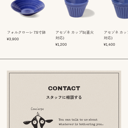
フォルクローレ 7.5寸鉢
アセゾネ カップS(直火
アセゾネ カッ
対応)
対応)
¥
3,900
¥
1,200
¥
1,400
CONTACT
スタッフに相談する
You can talk to us about
whatever is bothering you.