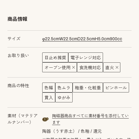
商品情報
サイズ
φ
22.5
cm
W
22.5
cm
D
22.5
cm
H
5.0
cm
900
cc
お取り扱い
目止め推奨
電子レンジ対応
オーブン使用
食洗機対応
直火
商品の特性
色幅
色ムラ
釉垂・化粧垂
ピンホール
貫入
ゆがみ
素材（マテリア
陶磁器商品すべてに素材番号を添付してい
material number1a
ルナンバー）
ます
陶器（うす赤土）
色釉
還元