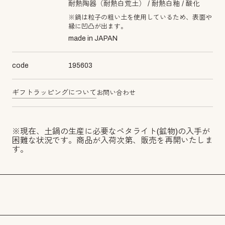
耐熱陶器（耐熱白荒土）
耐熱白釉
酸化
※鍋は粒子の粗い土を使用しているため、表面や
縁に凹凸が出ます。
made in JAPAN
code
195603
ギフトラッピングについて
お問い合わせ
※現在、土鍋の生産に必要なペタライト(鉱物)の入手が
困難な状況です。商品が入荷次第、販売を再開いたしま
す。