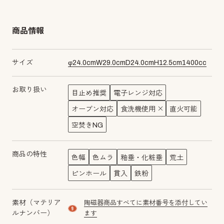
商品情報
サイズ
φ
24.0
cm
W
29.0
cm
D
24.0
cm
H
12.5
cm
1400
cc
お取り扱い
目止め推奨
電子レンジ対応
オーブン対応
食洗機使用
直火可能
空焚きNG
商品の特性
色幅
色ムラ
釉垂・化粧垂
荒土
ピンホール
貫入
鉄粉
素材（マテリア
陶磁器商品すべてに素材番号を添付してい
material number9
ルナンバー）
ます