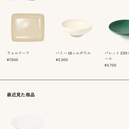
ウォルドーフ
バミー 18ｃｍボウル
パレット 23
ール
¥
7,500
¥
3,300
¥
3,700
最近見た商品