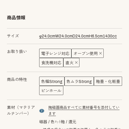
商品情報
サイズ
φ
24.0
cm
W
24.0
cm
D
24.0
cm
H
6.5
cm
1430
cc
お取り扱い
電子レンジ対応
オーブン使用
食洗機対応
直火
商品の特性
色幅Strong
色ムラStrong
釉垂・化粧垂
ピンホール
素材（マテリア
陶磁器商品すべてに素材番号を添付してい
material number7
ルナンバー）
ます
磁器
色ﾏｯﾄ釉
還元