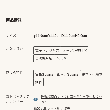
商品情報
サイズ
φ
11.0
cm
W
11.0
cm
D
11.0
cm
H
2.0
cm
お取り扱い
電子レンジ対応
オーブン使用
食洗機対応
直火
商品の特性
色幅Strong
色ムラStrong
釉垂・化粧垂
鉄粉
素材（マテリア
陶磁器商品すべてに素材番号を添付してい
material number7
ルナンバー）
ます
磁器
黒マット釉
還元