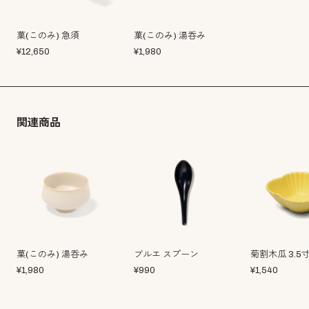
菓(このみ) 急須
菓(このみ) 湯呑み
¥
12,650
¥
1,980
関連商品
菓(このみ) 湯呑み
ブルエ スプーン
菊割木瓜 3.5
¥
1,980
¥
990
¥
1,540