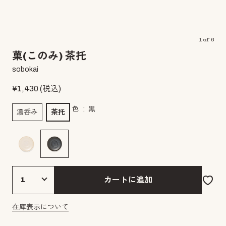
1
of
6
菓(このみ) 茶托
sobokai
¥
1,430
(税込)
色
黒
湯呑み
茶托
カートに追加
在庫表示について