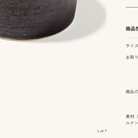
商品
サイ
お取
商品
素材
ルナ
1
of
7