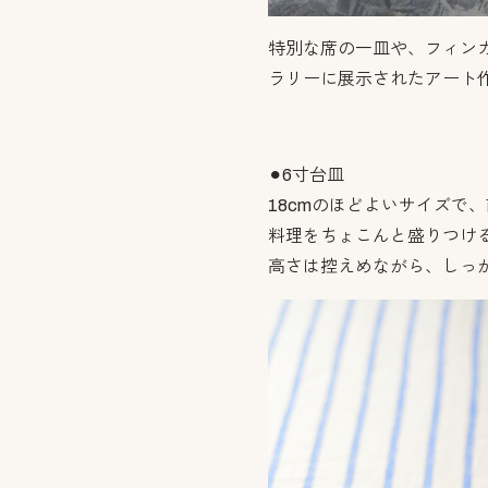
特別な席の一皿や、フィン
ラリーに展示されたアート
⚫︎6寸台皿
18cmのほどよいサイズで
料理をちょこんと盛りつけ
高さは控えめながら、しっ