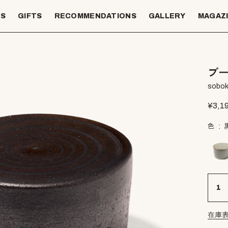
TS
GIFTS
RECOMMENDATIONS
GALLERY
MAGAZ
ブー
sobok
¥
3,1
色
在庫