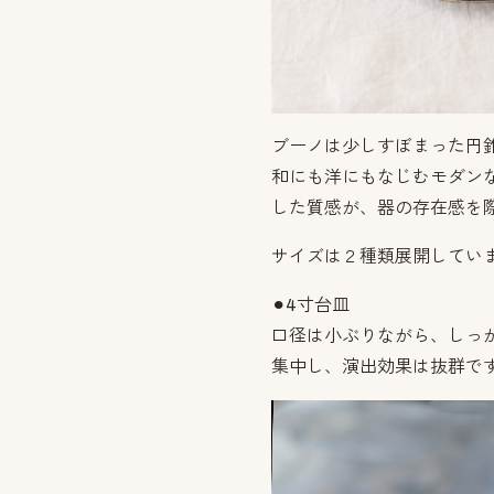
ブーノは少しすぼまった円
和にも洋にもなじむモダン
した質感が、器の存在感を
サイズは２種類展開してい
⚫︎4寸台皿
口径は小ぶりながら、しっ
集中し、演出効果は抜群で