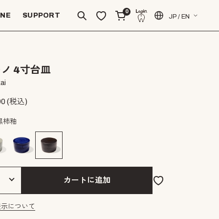
0
INE
SUPPORT
JP / EN
ノ 4寸台皿
ai
90
(税込)
黒柿釉
カートに追加
表示について