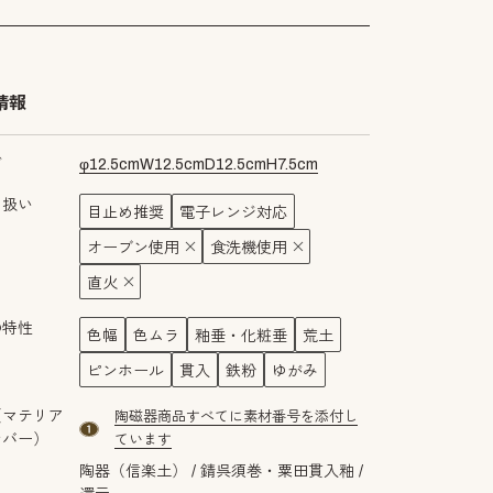
情報
ズ
φ
12.5
cm
W
12.5
cm
D
12.5
cm
H
7.5
cm
り扱い
目止め推奨
電子レンジ対応
オーブン使用
食洗機使用
直火
の特性
色幅
色ムラ
釉垂・化粧垂
荒土
ピンホール
貫入
鉄粉
ゆがみ
（マテリア
陶磁器商品すべてに素材番号を添付し
material number1
ンバー）
ています
陶器（信楽土）
錆呉須巻・粟田貫入釉