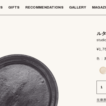
TS
GIFTS
RECOMMENDATIONS
GALLERY
MAGAZ
ルタ
studio
¥
1,7
色
在庫