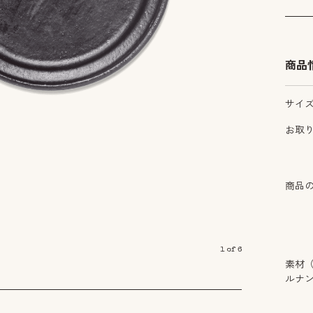
商品
サイ
お取
商品
1
of
6
素材
ルナ