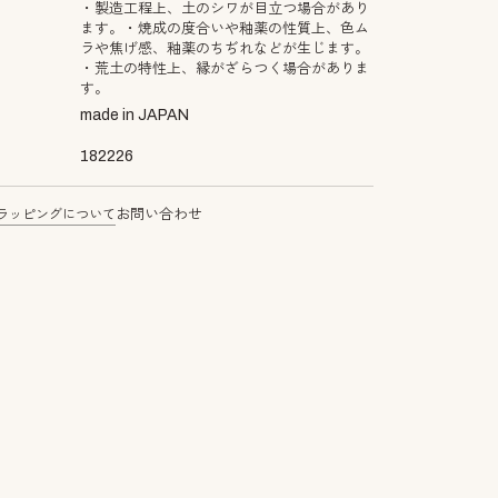
・製造工程上、土のシワが目立つ場合があり
ます。・焼成の度合いや釉薬の性質上、色ム
ラや焦げ感、釉薬のちぢれなどが生じます。
・荒土の特性上、縁がざらつく場合がありま
す。
made in JAPAN
182226
ラッピングについて
お問い合わせ