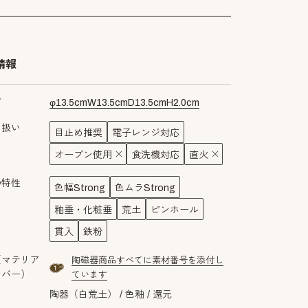
情報
ズ
φ
13.5
cm
W
13.5
cm
D
13.5
cm
H
2.0
cm
り扱い
目止め推奨
電子レンジ対応
オーブン使用
食洗機対応
直火
の特性
色幅Strong
色ムラStrong
釉垂・化粧垂
荒土
ピンホール
貫入
鉄粉
（マテリア
陶磁器商品すべてに素材番号を添付し
material number1a
ンバー）
ています
陶器（白荒土）
色釉
還元