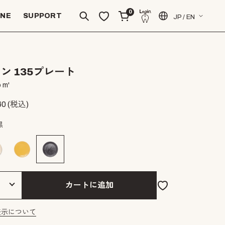
0
INE
SUPPORT
JP / EN
ン 135プレート
 m'
60
(税込)
黒
カートに追加
表示について