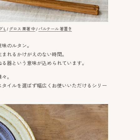
 L
/
グロス 栗箸 中
/
パルテール 箸置き
意味のルタン。
生まれるかけがえのない時間。
ねる器という意味が込められています。
様々。
スタイルを選ばず幅広くお使いいただけるシリー