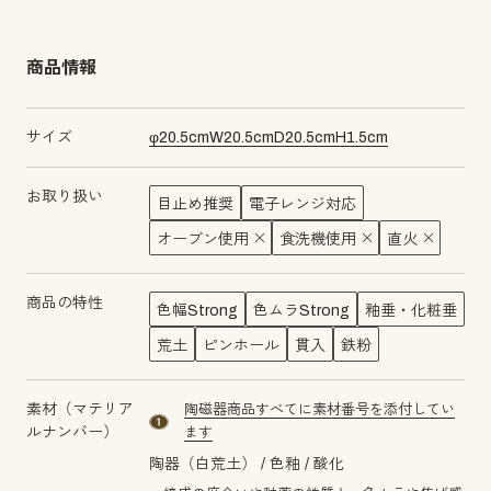
商品情報
サイズ
φ
20.5
cm
W
20.5
cm
D
20.5
cm
H
1.5
cm
お取り扱い
目止め推奨
電子レンジ対応
オーブン使用
食洗機使用
直火
商品の特性
色幅Strong
色ムラStrong
釉垂・化粧垂
荒土
ピンホール
貫入
鉄粉
素材（マテリア
陶磁器商品すべてに素材番号を添付してい
material number1
ルナンバー）
ます
陶器（白荒土）
色釉
酸化