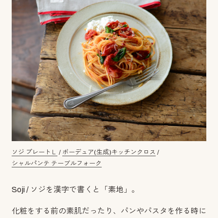
ソジ プレートＬ
/
ボーデュア(生成)キッチンクロス
/
シャルパンテ テーブルフォーク
Soji / ソジを漢字で書くと「素地」。
化粧をする前の素肌だったり、パンやパスタを作る時に