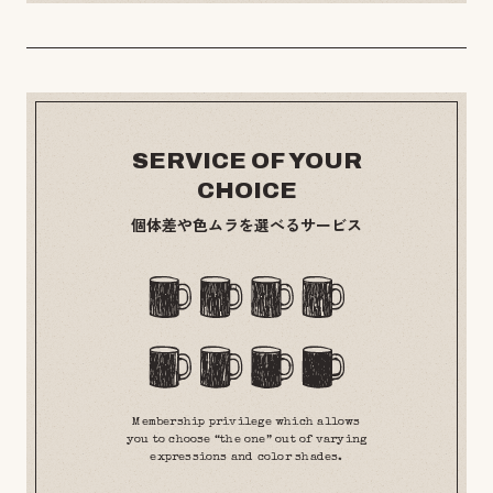
SERVICE OF YOUR
CHOICE
個体差や色ムラを選べるサービス
Membership privilege which allows
you to choose “the one” out of varying
expressions and color shades.