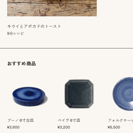
キウイとアボカドのトースト
9分レシピ
おすすめ商品
ブーノ 6寸台皿
ペイヴ 6寸皿
フォルクローレ
¥
3,600
¥
3,200
¥
5,500