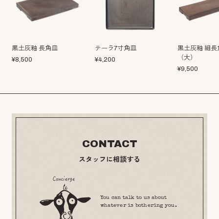
黒土灰釉 長角皿
テーラ7寸角皿
黒土灰釉 細長
（大）
¥
8,500
¥
4,200
¥
9,500
CONTACT
スタッフに相談する
You can talk to us about
whatever is bothering you.