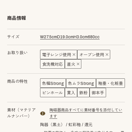
商品情報
サイズ
W
27.5
cm
D
19.0
cm
H
3.0
cm
680
cc
お取り扱い
電子レンジ使用
オーブン使用
食洗機対応
直火
商品の特性
色幅Strong
色ムラStrong
釉垂・化粧垂
ピンホール
貫入
鉄粉
御本手
素材（マテリア
陶磁器商品すべてに素材番号を添付してい
material number2
ルナンバー）
ます
陶器（黒土）
虹彩釉
還元