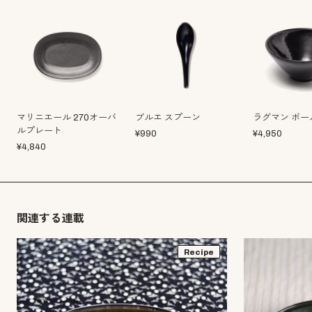
マリニエール 270オーバ
ブルエ スプーン
ラグマン ボー
ルプレート
¥
990
¥
4,950
¥
4,840
関連する連載
Recipe