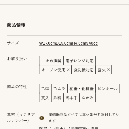
商品情報
サイズ
W
17.0
cm
D
15.0
cm
H
4.5
cm
340
cc
お取り扱い
目止め推奨
電子レンジ対応
オーブン使用
食洗機対応
直火
商品の特性
色幅
色ムラ
釉垂・化粧垂
ピンホール
貫入
鉄粉
御本手
ゆがみ
素材（マテリア
陶磁器商品すべてに素材番号を添付してい
material number1
ルナンバー）
ます