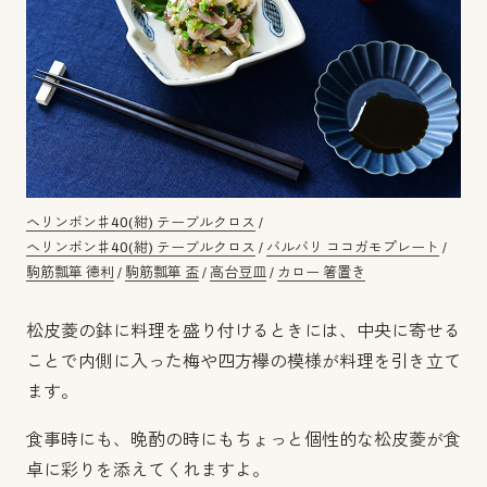
ヘリンボン♯40(紺) テーブルクロス
/
ヘリンボン♯40(紺) テーブルクロス
/
バルバリ ココガモプレート
/
駒筋瓢箪 徳利
/
駒筋瓢箪 盃
/
高台豆皿
/
カロー 箸置き
松皮菱の鉢に料理を盛り付けるときには、中央に寄せる
ことで内側に入った梅や四方襷の模様が料理を引き立て
ます。
食事時にも、晩酌の時にもちょっと個性的な松皮菱が食
卓に彩りを添えてくれますよ。