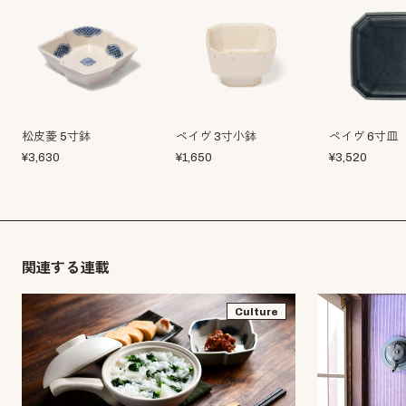
松皮菱 5寸鉢
ペイヴ 3寸小鉢
ペイヴ 6寸皿
¥
3,630
¥
1,650
¥
3,520
関連する連載
Culture