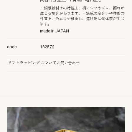
陶器（白荒土）
黄瀬戸釉
還元
・銅版絵付けの特性上、柄にシワやズレ、擦れが
生じる場合があります。・焼成の度合いや釉薬の
性質上、色ムラや釉垂れ、焦げ感に個体差が生じ
ます。
made in JAPAN
code
182572
ギフトラッピングについて
お問い合わせ