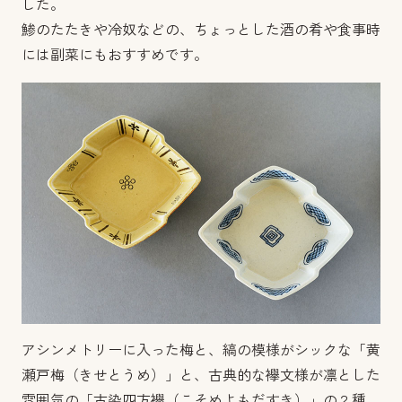
した。
鯵のたたきや冷奴などの、ちょっとした酒の肴や食事時
には副菜にもおすすめです。
アシンメトリーに入った梅と、縞の模様がシックな「黄
瀬戸梅（きせとうめ）」と、古典的な襷文様が凛とした
雰囲気の「古染四方襷（こそめよもだすき）」の２種