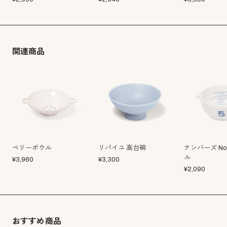
関連商品
ベリーボウル
リパイユ 高台碗
ナンバーズ No
ル
¥
3,960
¥
3,300
¥
2,090
おすすめ商品