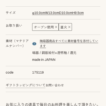
サイズ
φ
10.0
cm
W
13.0
cm
D
10.0
cm
H
9.5
cm
お取り扱い
オーブン使用
直火
素材（マテリア
陶磁器商品すべてに素材番号を添付してい
material number7
ルナンバー）
ます
磁器
銅版絵付+透明釉
還元
made in JAPAN
code
175119
ギフトラッピングについて
お問い合わせ
お気に入りの道具で毎日のお料理を楽しんで頂きたい。