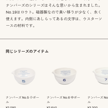
ナンバーズのシリーズはそんな思いから生まれました。
No.19はロウト。磁器製なので臭い移りが少なく、永く
使えます。内側にあしらってあるの文字は、ウスターソ
ースの材料です。
同じシリーズのアイテム
ナンバーズ No.5 小ボー
ナンバーズ No.6 中ボー
ナンバーズ No
ル
ル
ル
¥
2,090
¥
2,640
¥
3,300