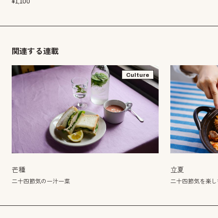
¥
1,100
関連する連載
Culture
芒種
立夏
二十四節気の一汁一菜
二十四節気を楽し