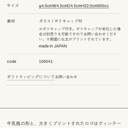
サイズ
φ
4.5
cm
W
4.5
cm
D
4.5
cm
H
22.0
cm
900
cc
素材
ガラス
ポリキャップ付
※ポリキャップ付き。ポリキャップが劣化した場
合は別売りも可能ですのでお問い合わせくださ
い。※側面に仏文がプリントされています。
made in JAPAN
code
106041
ギフトラッピングについて
お問い合わせ
牛乳瓶の形と、大きくプリントされたロゴはヴィンテー