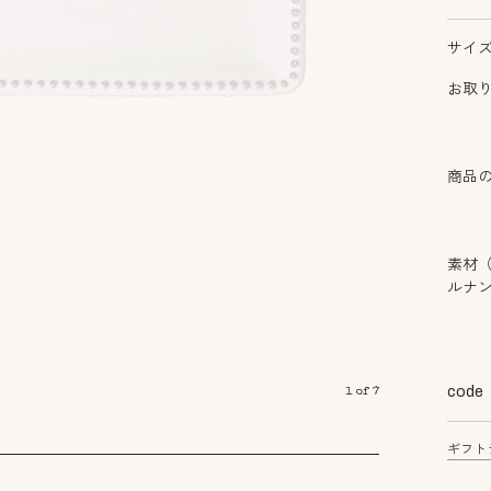
サイ
お取
商品
素材
ルナ
code
1
of
7
ギフト