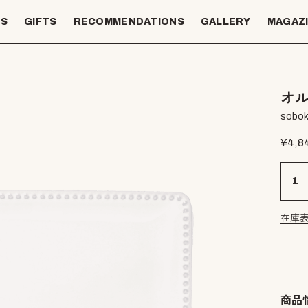
TS
GIFTS
RECOMMENDATIONS
GALLERY
MAGAZ
オル
sobok
¥
4,8
在庫
商品