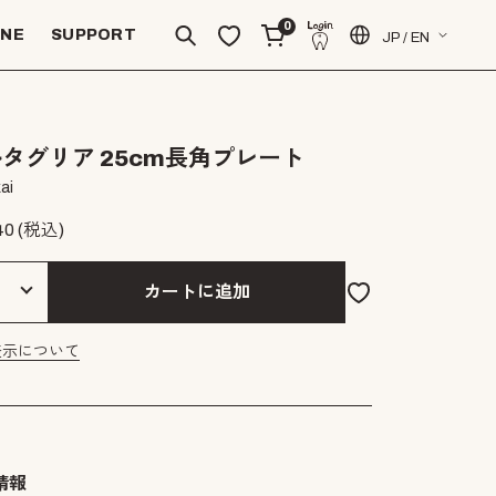
0
INE
SUPPORT
JP / EN
タグリア 25cm長角プレート
ai
40
(税込)
カートに追加
表示について
情報