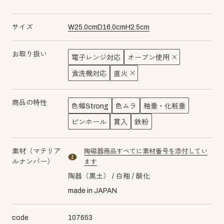
サイズ
W
25.0
cm
D
16.0
cm
H
2.5
cm
お取り扱い
電子レンジ対応
オーブン使用
食洗機対応
直火
商品の特性
色幅Strong
色ムラ
釉垂・化粧垂
ピンホール
貫入
鉄粉
素材（マテリア
陶磁器商品すべてに素材番号を添付してい
material number2
ルナンバー）
ます
陶器（黒土）
白釉
酸化
made in JAPAN
code
107653