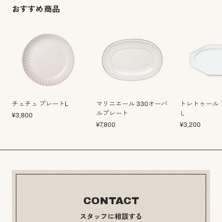
おすすめ商品
チュチュ プレートL
マリニエール 330オーバ
トレトゥール 
ルプレート
Ｌ
¥
3,800
¥
7,800
¥
3,200
CONTACT
スタッフに相談する