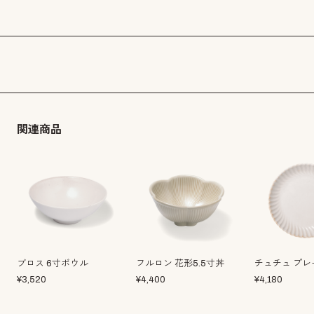
関連商品
ブロス 6寸ボウル
フルロン 花形5.5寸丼
チュチュ プレ
¥
3,520
¥
4,400
¥
4,180