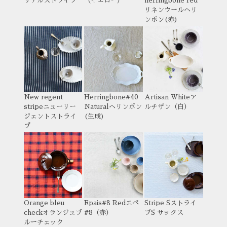
リアルストライプ
（イエロー）
herringbone red
リネンウールヘリ
ンボン(赤)
New regent
Herringbone#40
Artisan White
ア
stripe
ニューリー
Natural
ヘリンボン
ルチザン（白）
ジェントストライ
(生成)
プ
Orange bleu
Epais#8 Red
エペ
Stripe S
ストライ
check
オランジュブ
#8（赤）
プS サックス
ルーチェック