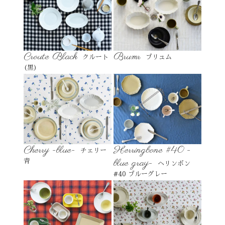
Croute Black
Brumr
クルート
ブリュム
(黒)
Cherry -blue-
Herringbone #40 -
チェリー
blue gray-
青
ヘリンボン
#40 ブルーグレー