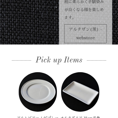
程に柔らかく手馴染み
が良くなる様を楽しめ
ます。
アルチザン(黒) -
webstore
Pick up Items
アルトピアーノ 9"プレー
オルタグリア 25cm長角