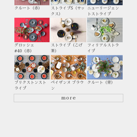
クルート（赤）
ストライプS（サッ
ニューリージェン
クス）
トストライプ
グロッシェ
ストライプ（こげ
フィリアルストラ
#40（赤）
茶）
イプ
ブリクストンスト
ペイザンヌ ブラウ
クルート（青）
ライプ
ン
more