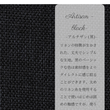
Artisan -
black-
-アルチザン(黒)-
リネンの特徴が生かさ
れた、丈夫でシンプル
な生地。黒のベーシッ
クな色は素材感をより
ダイレクトに感じ取る
ことができます。太め
のリネン糸を使用する
ことで使いはじめは固
めの触感ですが、使う