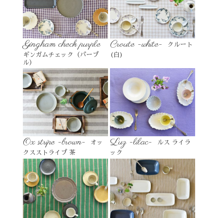
Gingham check purple
Croute -white-
クルート
ギンガムチェック（パープ
(白)
ル）
Ox stripe -brown-
Luz -lilac-
オッ
ルス ライラ
クスストライプ 茶
ック