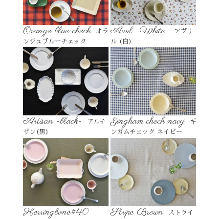
Orange blue check
Avril -White-
オラ
アヴリ
ンジュブルーチェック
ル (白)
Artisan -black-
Gingham check navy
アルチ
ギ
ザン(黒)
ンガムチェック ネイビー
Herringbone#40
Stripe Brown
ストライ