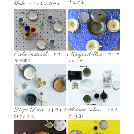
khaki
プ こげ茶
ヘリンボン カーキ
Ecole -natural-
Margaret-blue-
エコー
マーガ
ル 生成り
レット青
Stripe S sax
Artisan -white-
ストライプ
アルチ
S(サックス)
ザン(白)