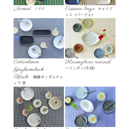
Nomad
Cuisinier beige
ノマド
キュイジ
ニエ（ベージュ）
Cottonlinen
Herringbone natural
Ginghamcheck -
ヘリンボン(生成)
Black-
綿麻ギンガムチェ
ック 黒