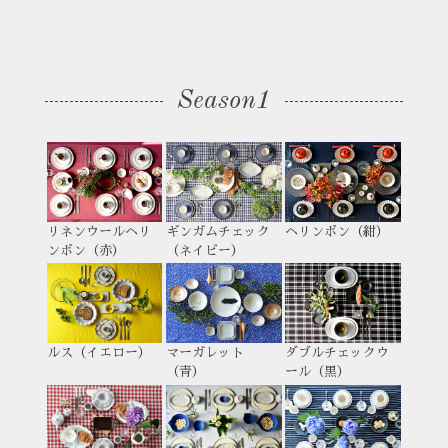
Season1
リネンウールヘリ
ギンガムチェック
ヘリンボン（紺）
ンボン（赤）
（ネイビー）
ルス（イエロー）
マーガレット
ダブルチェックウ
（青）
ール（黒）