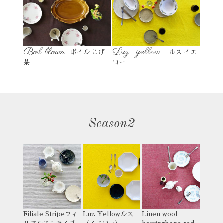
Boil blown
Luz -yellow-
ボイル こげ
ルス イエ
茶
ロー
Season2
Filiale Stripe
フィ
Luz Yellow
ルス
Linen wool