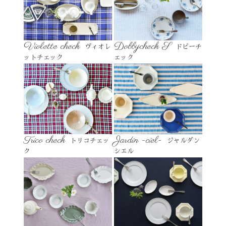
Violette check
Dobbycheck S
ヴィオレ
ドビーチ
ットチェック
ェック
Trico check
Jardin -ciel-
トリコチェッ
ジャルダン
ク
シエル