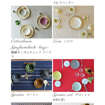
クS ラベンダー
Cottonlinen
Trois
トロワ
Ginghamcheck -beige-
綿麻ギンガムチェック ベージ
ュ
Gordon
Grossier red
ゴードン
グロッシェ
#40(赤)