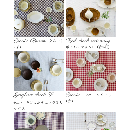
Croute Brown
Boil check red×navy
クルート
(茶)
ボイルチェックL（赤×紺）
Gingham check S -
Croute -red-
クルート
sax-
(赤)
ギンガムチェックS サ
ックス