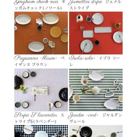
Gingham check noir
Jumelles stripe
ギ
ジュメル
ンガムチェック(ノワール)
ストライプ
Paysanne -blown-
Isola-sole-
ペ
イゾラ ソー
イザンヌ ブラウン
レ
Stripe S lavender
Jardin -vert-
ス
ジャルダン
トライプS(ラベンダー)
ヴェール