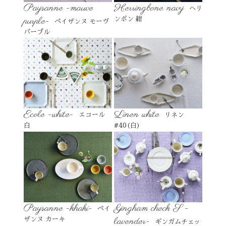
Paysanne -mauve
Herringbone navy
ヘリ
purple-
ンボン 紺
ペイザンヌ モーヴ
パープル
Ecole -white-
Linen white
エコール
リネン
白
#40(白)
Paysanne -khaki-
Gingham check S -
ペイ
lavender-
ザンヌ カーキ
ギンガムチェッ