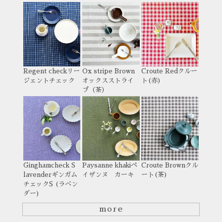
Regent check
リー
Ox stripe Brown
Croute Red
クルー
ジェントチェック
オックスストライ
ト(赤)
プ（茶）
Ginghamcheck S
Paysanne khaki
ペ
Croute Brown
クル
lavender
ギンガム
イザンヌ カーキ
ート(茶)
チェックS (ラベン
ダー)
more