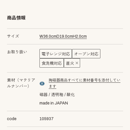
商品情報
サイズ
W
36.0
cm
D
19.0
cm
H
2.0
cm
お取り扱い
電子レンジ対応
オーブン対応
食洗機対応
直火
素材（マテリア
陶磁器商品すべてに素材番号を添付してい
material number8
ルナンバー）
ます
磁器
透明釉
酸化
made in JAPAN
code
105937